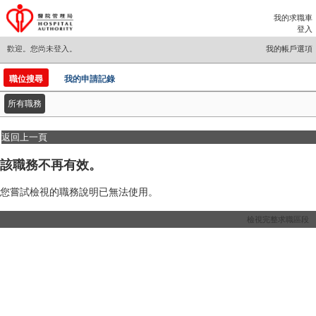
段。
開
我的求職車
頭。
登入
歡迎。您尚未登入。
我的帳戶選項
|
職位搜尋
我的申請記錄
所有職務
返回上一頁
該職務不再有效。
您嘗試檢視的職務說明已無法使用。
檢視完整求職區段